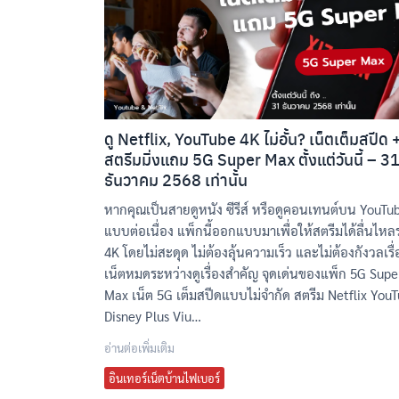
ดู Netflix, YouTube 4K ไม่อั้น? เน็ตเต็มสปีด 
สตรีมมิ่งแถม 5G Super Max ตั้งแต่วันนี้ – 3
ธันวาคม 2568 เท่านั้น
หากคุณเป็นสายดูหนัง ซีรีส์ หรือดูคอนเทนต์บน YouTu
แบบต่อเนื่อง แพ็กนี้ออกแบบมาเพื่อให้สตรีมได้ลื่นไหล
4K โดยไม่สะดุด ไม่ต้องลุ้นความเร็ว และไม่ต้องกังวลเรื่
เน็ตหมดระหว่างดูเรื่องสำคัญ จุดเด่นของแพ็ก 5G Supe
Max เน็ต 5G เต็มสปีดแบบไม่จำกัด สตรีม Netflix You
Disney Plus Viu…
อ่านต่อเพิ่มเติม
อินเทอร์เน็ตบ้านไฟเบอร์