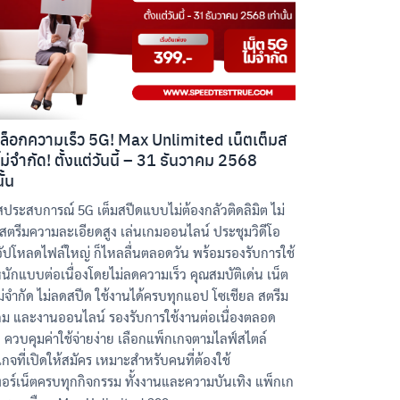
ล็อกความเร็ว 5G! Max Unlimited เน็ตเต็มส
ไม่จำกัด! ตั้งแต่วันนี้ – 31 ธันวาคม 2568
ั้น
ัสประสบการณ์ 5G เต็มสปีดแบบไม่ต้องกลัวติดลิมิต ไม่
ะสตรีมความละเอียดสูง เล่นเกมออนไลน์ ประชุมวิดีโอ
อัปโหลดไฟล์ใหญ่ ก็ไหลลื่นตลอดวัน พร้อมรองรับการใช้
นักแบบต่อเนื่องโดยไม่ลดความเร็ว คุณสมบัติเด่น เน็ต
ม่จำกัด ไม่ลดสปีด ใช้งานได้ครบทุกแอป โซเชียล สตรีม
 เกม และงานออนไลน์ รองรับการใช้งานต่อเนื่องตลอด
น ควบคุมค่าใช้จ่ายง่าย เลือกแพ็กเกจตามไลฟ์สไตล์
กจที่เปิดให้สมัคร เหมาะสำหรับคนที่ต้องใช้
ทอร์เน็ตครบทุกกิจกรรม ทั้งงานและความบันเทิง แพ็กเก