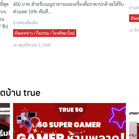
ี่สุด
450 บาท สำหรับเมนูอาหารและเครื่องดื่มราคาปกติ จะได้รับ
อ่านต่
แบบ
ส่วนลด 10% ทันที…
อัพเ
คอน
อ่านต่อเพิ่มเติม
 ชิป
on
สิ
อัพเดทข่าว / กิจกรรม / โทรศัพมาใหม่
on
พฤศจิกายน 5, 2568
็ตบ้าน true