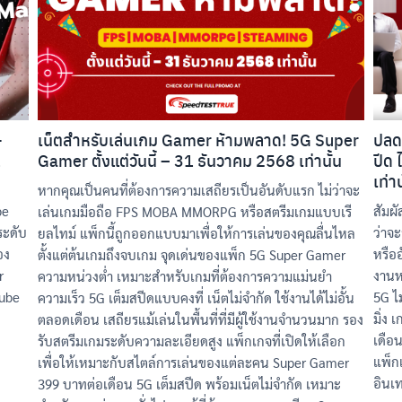
Search
Search
for:
+
เน็ตสำหรับเล่นเกม Gamer ห้ามพลาด! 5G Super
ปลด
1
Gamer ตั้งแต่วันนี้ – 31 ธันวาคม 2568 เท่านั้น
ปีด 
เท่าน
หากคุณเป็นคนที่ต้องการความเสถียรเป็นอันดับแรก ไม่ว่าจะ
be
สัมผ
เล่นเกมมือถือ FPS MOBA MMORPG หรือสตรีมเกมแบบเรี
ระดับ
ว่าจ
ยลไทม์ แพ็กนี้ถูกออกแบบมาเพื่อให้การเล่นของคุณลื่นไหล
อง
หรือ
ตั้งแต่ต้นเกมถึงจบเกม จุดเด่นของแพ็ก 5G Super Gamer
r
งานห
ความหน่วงต่ำ เหมาะสำหรับเกมที่ต้องการความแม่นยำ
Tube
5G ไ
ความเร็ว 5G เต็มสปีดแบบคงที่ เน็ตไม่จำกัด ใช้งานได้ไม่อั้น
มิ่ง
ตลอดเดือน เสถียรแม้เล่นในพื้นที่ที่มีผู้ใช้งานจำนวนมาก รอง
เดือ
รับสตรีมเกมระดับความละเอียดสูง แพ็กเกจที่เปิดให้เลือก
แพ็กเ
เพื่อให้เหมาะกับสไตล์การเล่นของแต่ละคน Super Gamer
อินเ
399 บาทต่อเดือน 5G เต็มสปีด พร้อมเน็ตไม่จำกัด เหมาะ