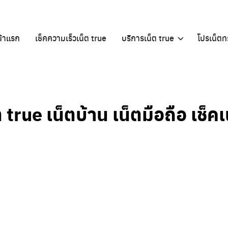
้าแรก
เช็คความเร็วเน็ต true
บริการเน็ต true
โปรเน็ตทร
 true เน็ตบ้าน เน็ตมือถือ เช็คเ