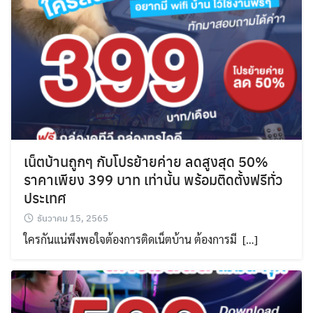
เน็ตบ้านถูกๆ กับโปรย้ายค่าย ลดสูงสุด 50%
ราคาเพียง 399 บาท เท่านั้น พร้อมติดตั้งฟรีทั่ว
ประเทศ
ธันวาคม 15, 2565
ใครกันแน่พึงพอใจต้องการติดเน็ตบ้าน ต้องการมี […]