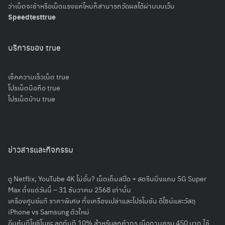
ว่าเน็ตจะช้าหรือเน็ตแรงแค่ไหนก็สามารถวัดผลได้ผ่านบนเว็บ
Speedtesttrue
บริการของ true
เช็คความเร็วเน็ต true
โปรเน็ตมือถือ true
โปรเน็ตบ้าน true
ข่าวสารและกิจกรรม
ดู Netflix, YouTube 4K ไม่อั้น? เน็ตเต็มสปีด + สตรีมมิ่งแถม 5G Super
Max ตั้งแต่วันนี้ – 31 ธันวาคม 2568 เท่านั้น
เครื่องศูนย์แท้ ราคาพิเศษ ทั้งเครื่องเปล่าและโปรโมชัน ดีไซน์และวัสดุ
iPhone vs Samsung ตัวใหม่
อิ่มคุ้มที่โยชิโนยะ ลดทันที 10% สำหรับลูกค้าทรู เมื่อทานครบ 450 บาท ใช้