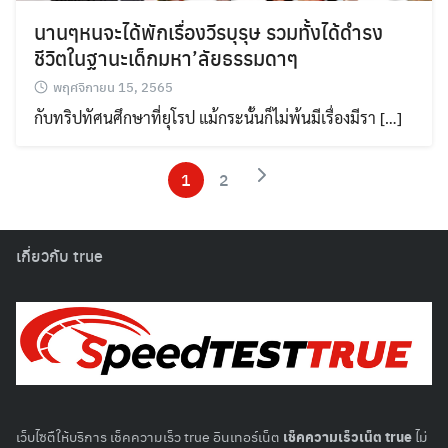
นานๆหนจะได้พักเรื่องวีรบุรุษ รวมทั้งได้ดำรง
ชีวิตในฐานะเด็กมหา’ลัยธรรมดาๆ
พฤศจิกายน 15, 2565
กับทริปทัศนศึกษาที่ยุโรป แม้กระนั้นก็ไม่พ้นมีเรื่องมีรา […]
1
2
เกี่ยวกับ true
เว็บไซตืให้บริการ เช็คความเร็ว true อินเทอร์เน็ต
เช็คความเร็วเน็ต true
ไม่