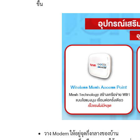
ขึ้น
วาง Modem ให้อยู่จุดกึ่งกลางของบ้าน