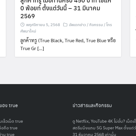
0 พ้อยท์ ตั้งแต่วันนี้ – 31 มีนาคม
2569
พฤศจิกายน 5, 2568
อัพเดทข่าว / กิจกรรม / โทร
ศัพมาใหม่
ลูกค้าทรู (True Black, True Red, True Blue หรือ
True Gr […]
ของ true
ข่าวสารและกิจกรรม
มเร็วเน็ต true
ดู Netflix, YouTube 4K ไม่อั้น? เน็ตเ
มือถือ true
สตรีมมิ่งแถม 5G Super Max ตั้งแต่วัน
บ้าน true
31 ธันวาคม 2568 เท่านั้น