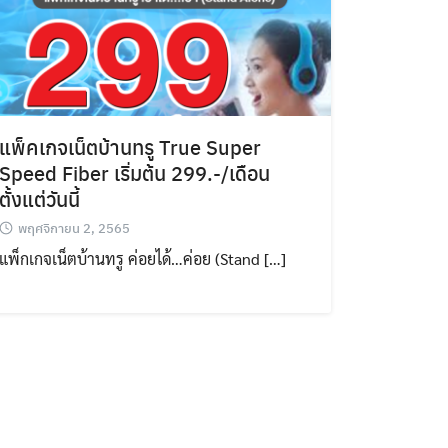
แพ็คเกจเน็ตบ้านทรู True Super
Speed Fiber เริ่มต้น 299.-/เดือน
ตั้งแต่วันนี้
พฤศจิกายน 2, 2565
แพ็กเกจเน็ตบ้านทรู ค่อยได้…ค่อย (Stand […]