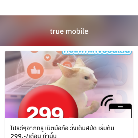
Skip
to
content
true mobile
โปรดีๆจากทรู เน็ตมือถือ วิ่งเต็มสปีด เริ่มต้น
299.-/เดือน ท่านั้น