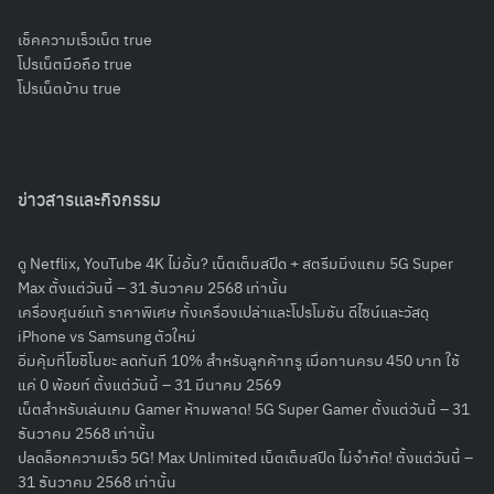
เช็คความเร็วเน็ต true
Search
โปรเน็ตมือถือ true
Search
for:
โปรเน็ตบ้าน true
ข่าวสารและกิจกรรม
ดู Netflix, YouTube 4K ไม่อั้น? เน็ตเต็มสปีด + สตรีมมิ่งแถม 5G Super
Max ตั้งแต่วันนี้ – 31 ธันวาคม 2568 เท่านั้น
เครื่องศูนย์แท้ ราคาพิเศษ ทั้งเครื่องเปล่าและโปรโมชัน ดีไซน์และวัสดุ
iPhone vs Samsung ตัวใหม่
อิ่มคุ้มที่โยชิโนยะ ลดทันที 10% สำหรับลูกค้าทรู เมื่อทานครบ 450 บาท ใช้
แค่ 0 พ้อยท์ ตั้งแต่วันนี้ – 31 มีนาคม 2569
เน็ตสำหรับเล่นเกม Gamer ห้ามพลาด! 5G Super Gamer ตั้งแต่วันนี้ – 31
ธันวาคม 2568 เท่านั้น
ปลดล็อกความเร็ว 5G! Max Unlimited เน็ตเต็มสปีด ไม่จำกัด! ตั้งแต่วันนี้ –
31 ธันวาคม 2568 เท่านั้น