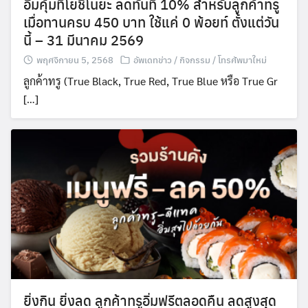
อิ่มคุ้มที่โยชิโนยะ ลดทันที 10% สำหรับลูกค้าทรู
เมื่อทานครบ 450 บาท ใช้แค่ 0 พ้อยท์ ตั้งแต่วัน
นี้ – 31 มีนาคม 2569
พฤศจิกายน 5, 2568
อัพเดทข่าว / กิจกรรม / โทรศัพมาใหม่
ลูกค้าทรู (True Black, True Red, True Blue หรือ True Gr
[…]
ยิ่งกิน ยิ่งลด ลูกค้าทรูอิ่มฟรีตลอดคืน ลดสูงสุด