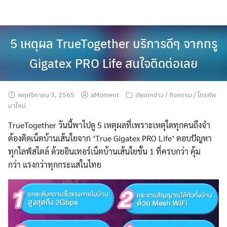
Skip
to
content
5 เหตุผล TrueTogether บริการดีๆ จากทรู
Gigatex PRO Life สนใจติดต่อเลย
พฤศจิกายน 3, 2565
aMoment
อัพเดทข่าว / กิจกรรม / โทรศัพ
มาใหม่
TrueTogether วันนี้พาไปดู 5 เหตุผลที่เพราะเหตุใดทุกคนถึงจำ
ต้องติดเน็ตบ้านเส้นใยจาก ‘True Gigatex PRO Life’ ตอบปัญหา
ทุกไลฟ์สไตล์ ด้วยอินเทอร์เน็ตบ้านเส้นใยชั้น 1 ที่ครบกว่า คุ้ม
กว่า แรงกว่าทุกกระแสในไทย