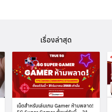
เรื่องล่าสุด
เน็ตสำหรับเล่นเกม Gamer ห้ามพลาด!
5G Super Gamer ตั้งแต่วันนี้ – 31