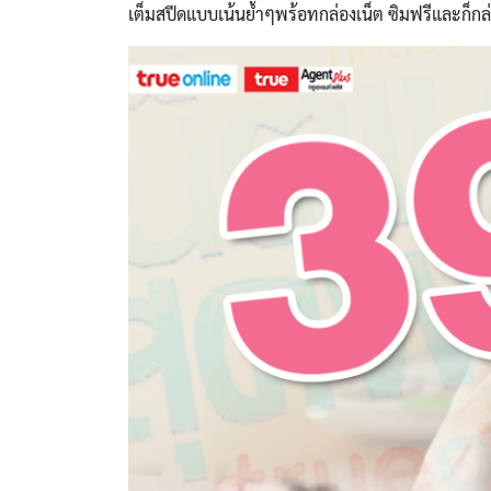
เต็มสปีดแบบเน้นย้ำๆพร้อทกล่องเน็ต ซิมฟรีและก็กล