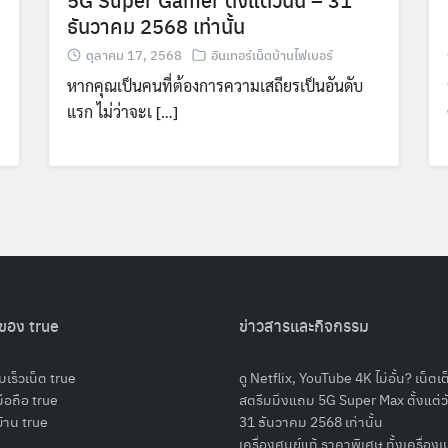
ธันวาคม 2568 เท่านั้น
ตุลาคม 17, 2568
อินเทอร์เน็ตบ้านไฟเบอร์
หากคุณเป็นคนที่ต้องการความเสถียรเป็นอันดับ
แรก ไม่ว่าจะเ […]
ของ true
ข่าวสารและกิจกรรม
มเร็วเน็ต true
ดู Netflix, YouTube 4K ไม่อั้น? เน็ตเ
มือถือ true
สตรีมมิ่งแถม 5G Super Max ตั้งแต่วัน
บ้าน true
31 ธันวาคม 2568 เท่านั้น
เครื่องศูนย์แท้ ราคาพิเศษ ทั้งเครื่อง