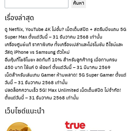
ค้นหา
เรื่องล่าสุด
ดู Netflix, YouTube 4K ไม่อั้น? เน็ตเต็มสปีด + สตรีมมิ่งแถม 5G
Super Max ตั้งแต่วันนี้ – 31 ธันวาคม 2568 เท่านั้น
เครื่องศูนย์แท้ ราคาพิเศษ ทั้งเครื่องเปล่าและโปรโมชัน ดีไซน์และ
วัสดุ iPhone vs Samsung ตัวใหม่
อิ่มคุ้มที่โยชิโนยะ ลดทันที 10% สำหรับลูกค้าทรู เมื่อทานครบ
450 บาท ใช้แค่ 0 พ้อยท์ ตั้งแต่วันนี้ – 31 มีนาคม 2569
เน็ตสำหรับเล่นเกม Gamer ห้ามพลาด! 5G Super Gamer ตั้งแต่
วันนี้ – 31 ธันวาคม 2568 เท่านั้น
ปลดล็อกความเร็ว 5G! Max Unlimited เน็ตเต็มสปีด ไม่จำกัด!
ตั้งแต่วันนี้ – 31 ธันวาคม 2568 เท่านั้น
เว็บไซต์แนะนำ