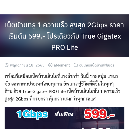
Skip
to
content
เน็ตบ้านทรู 1 ความเร็ว สูงสุด 2Gbps ราคา
เริ่มต้น 599.- โปรเดียวกับ True Gigatex
PRO Life
พฤศจิกายน 18, 2565
aMoment
อินเทอร์เน็ตบ้านไฟเบอร์
พร้อมรึเหมือนเน็ตบ้านเส้นใยที่แรงล้ำกว่า วันนี้ ชายหนุ่ม แขนร
ชัย จะพาคนประเทศไทยทุกคน อัพเกรดสู่ชีวิตที่ดีขึ้นในทุกๆ
ด้าน ด้วย True Gigatex PRO Life เน็ตบ้านเส้นใยชั้น 1 ความเร็ว
สูงสุด 2Gbps ที่ครบกว่า คุ้มกว่า แรงกว่าทุกกระแส