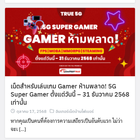
Search
Search
for:
เน็ตสำหรับเล่นเกม Gamer ห้ามพลาด! 5G
Super Gamer ตั้งแต่วันนี้ – 31 ธันวาคม 2568
เท่านั้น
ตุลาคม 17, 2568
อินเทอร์เน็ตบ้านไฟเบอร์
หากคุณเป็นคนที่ต้องการความเสถียรเป็นอันดับแรก ไม่ว่า
จะเ […]