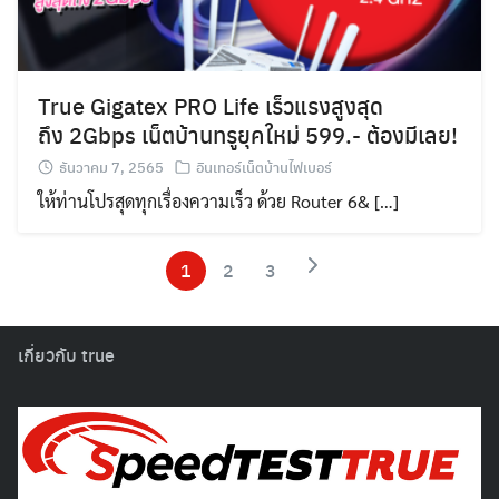
True Gigatex PRO Life เร็วแรงสูงสุด
ถึง 2Gbps เน็ตบ้านทรูยุคใหม่ 599.- ต้องมีเลย!
ธันวาคม 7, 2565
อินเทอร์เน็ตบ้านไฟเบอร์
ให้ท่านโปรสุดทุกเรื่องความเร็ว ด้วย Router 6& […]
1
2
3
เกี่ยวกับ true