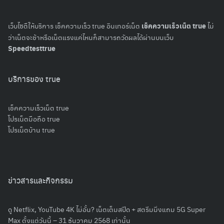
เว็บไซตืให้บริการ เช็คความเร็ว true อินเทอร์เน็ต
เช็คความเร็วเน็ต true
ไม่
ว่าเน็ตจะช้าหรือเน็ตแรงแค่ไหนก็สามารถวัดผลได้ผ่านบนเว็บ
Speedtesttrue
บริการของ true
เช็คความเร็วเน็ต true
โปรเน็ตมือถือ true
โปรเน็ตบ้าน true
ข่าวสารและกิจกรรม
ดู Netflix, YouTube 4K ไม่อั้น? เน็ตเต็มสปีด + สตรีมมิ่งแถม 5G Super
Max ตั้งแต่วันนี้ – 31 ธันวาคม 2568 เท่านั้น