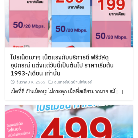
โปรเน็ตเบาๆ เน็ตแรงกับบริการดี ฟรีวัสดุ
อุปกรณ์ แต่งแต่วันนี้เป็นต้นไป ราคาเริ่มต้น
1993-/เดือน เท่านั้น
ธันวาคม 9, 2565
อินเทอร์เน็ตบ้านไฟเบอร์
เน็ตที่ดี เป็นเน็ตทรู ไม่กระตุก เน็ตที่สเถียรมากมาย สมั […]