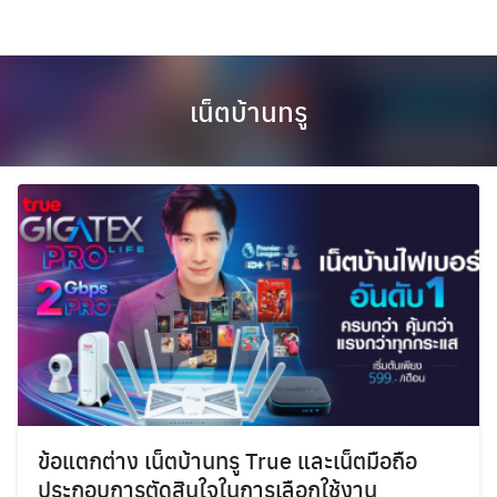
Skip
to
content
เน็ตบ้านทรู
ข้อแตกต่าง เน็ตบ้านทรู True และเน็ตมือถือ
ประกอบการตัดสินใจในการเลือกใช้งาน