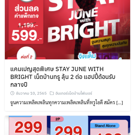
Search
Search
for:
แคมเปญสุดพิเศษ STAY JUNE WITH
BRIGHT เน็ตบ้านทรู ลุ้น 2 ต่อ แฮปปี้ต้อนรับ
กลางปี
ธันวาคม 10, 2565
อินเทอร์เน็ตบ้านไฟเบอร์
จูนความเพลิดเพลินทุกความเพลิดเพลินที่ทรูไอดี สมัคร […]